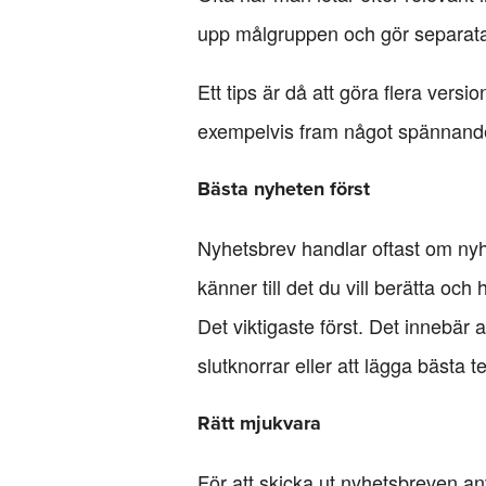
upp målgruppen och gör separata ut
Ett tips är då att göra flera versi
exempelvis fram något spännande c
Bästa nyheten först
Nyhetsbrev handlar oftast om nyhe
känner till det du vill berätta oc
Det viktigaste först. Det innebär 
slutknorrar eller att lägga bästa 
Rätt mjukvara
För att skicka ut nyhetsbreven an