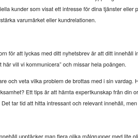
ella kunder som visat ett intresse för dina tjänster eller p
örstärka varumärket eller kundrelationen.
 för att lyckas med ditt nyhetsbrev är att ditt innehåll 
et här vill vi kommunicera” och missar hela poängen.
are och veta vilka problem de brottas med i sin vardag. 
rksamhet? Ett tips är att hämta expertkunskap från din org
et tar tid att hitta intressant och relevant innehåll, men 
 innehåll upptäcker man flera olika målgrupper med lite o