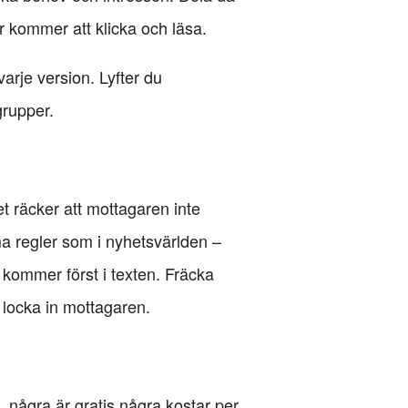
er kommer att klicka och läsa.
varje version. Lyfter du
grupper.
t räcker att mottagaren inte
mma regler som i nyhetsvärlden –
n kommer först i texten. Fräcka
t locka in mottagaren.
 några är gratis några kostar per