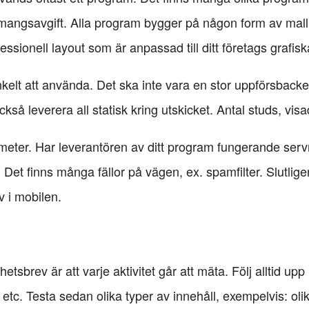
ngsavgift. Alla program bygger på någon form av mall som
essionell layout som är anpassad till ditt företags grafiska
nkelt att använda. Det ska inte vara en stor uppförsbacke
å leverera all statisk kring utskicket. Antal studs, visad
eter. Har leverantören av ditt program fungerande servr
a. Det finns många fällor på vägen, ex. spamfilter. Slutl
v i mobilen.
tsbrev är att varje aktivitet går att mäta. Följ alltid up
etc. Testa sedan olika typer av innehåll, exempelvis: oli