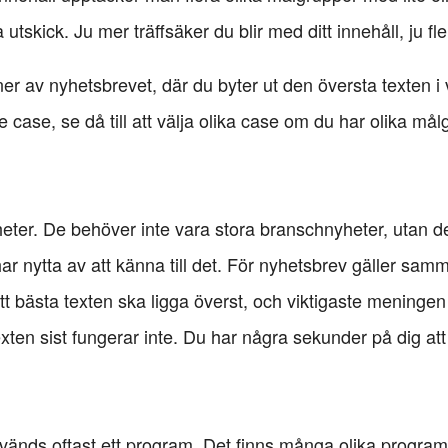
skick. Ju mer träffsäker du blir med ditt innehåll, ju fl
oner av nyhetsbrevet, där du byter ut den översta texten i 
ase, se då till att välja olika case om du har olika mål
ter. De behöver inte vara stora branschnyheter, utan de
h har nytta av att känna till det. För nyhetsbrev gäller sa
att bästa texten ska ligga överst, och viktigaste meninge
texten sist fungerar inte. Du har några sekunder på dig at
vänds oftast ett program. Det finns många olika program,