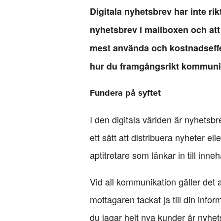
Digitala nyhetsbrev har inte r
nyhetsbrev i mailboxen och att 
mest använda och kostnadseffek
hur du framgångsrikt kommunic
Fundera på syftet
I den digitala världen är nyhetsbre
ett sätt att distribuera nyheter el
aptitretare som länkar in till inne
Vid all kommunikation gäller det a
mottagaren tackat ja till din infor
du jagar helt nya kunder är nyhets