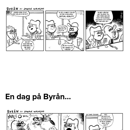
En dag på Byrån…