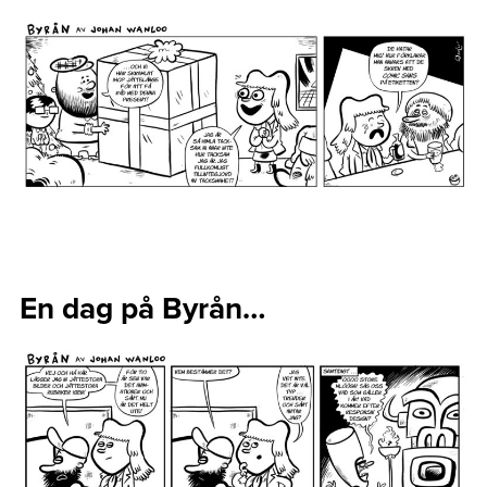
En dag på Byrån…