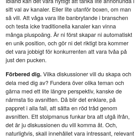
Ibland kan det vara nyttigt att tänka lite annorlunda i
sitt val av kanaler. Eller lite utanför boxen, om man
så vill. Att våga vara lite banbrytande i branschen
och testa icke traditionella kanaler kan vinna
många pluspoäng. Är ni först skapar ni automatiskt
en unik position, och gör ni det riktigt bra kommer
det vara jobbigt för konkurrenten att vara tvåa på
just den pucken.
Vilka diskussioner vill du skapa och
Förbered dig.
dela med dig av? Fundera över olika teman och
gärna med ett lite längre perspektiv, kanske de
närmsta tio avsnitten. Då blir det enklare, på
pappret i alla fall, att sätta en röd tråd genom
avsnitten. Ett stolpmanus funkar bra att utgå ifrån,
det är ju diskussionen du vill komma åt. Och,
naturligtvis, skall innehållet vara intressant, relevant