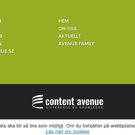
B
HEM
OM OSS
8
AKTUELLT
N
AVENUE FAMILY
UE.SE
lats ska bli så bra som möjligt. Om du fortsätter på webbplats
Läs mer om cookies