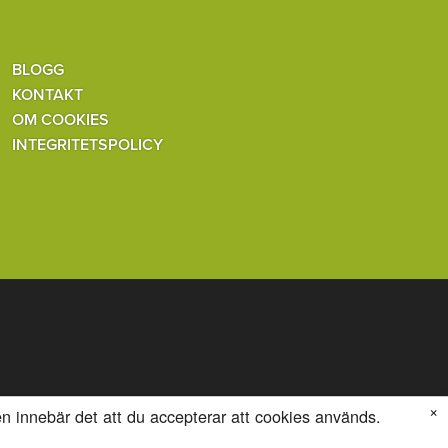
BLOGG
KONTAKT
OM COOKIES
INTEGRITETSPOLICY
×
en innebär det att du accepterar att cookies används.