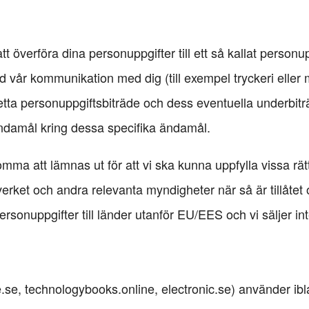
verföra dina personuppgifter till ett så kallat personu
d vår kommunikation med dig (till exempel tryckeri eller ma
tta personuppgiftsbiträde och dess eventuella underbi
ändamål kring dessa specifika ändamål.
ma att lämnas ut för att vi ska kunna uppfylla vissa rät
erket och andra relevanta myndigheter när så är tillåtet 
rsonuppgifter till länder utanför EU/EES och vi säljer in
se, technologybooks.online, electronic.se) använder ibla