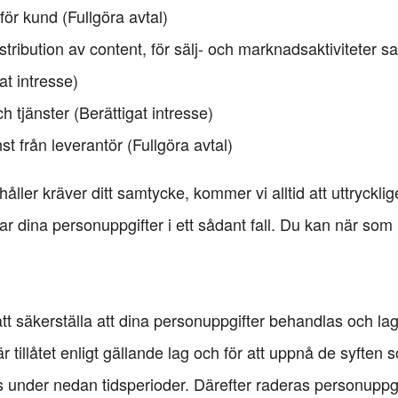
för kund (Fullgöra avtal)
stribution av content, för sälj- och marknadsaktiviteter
at intresse)
 tjänster (Berättigat intresse)
st från leverantör (Fullgöra avtal)
dahåller kräver ditt samtycke, kommer vi alltid att uttryckli
dlar dina personuppgifter i ett sådant fall. Du kan när som
r att säkerställa att dina personuppgifter behandlas och l
r tillåtet enligt gällande lag och för att uppnå de syfte
 under nedan tidsperioder. Därefter raderas personuppgi