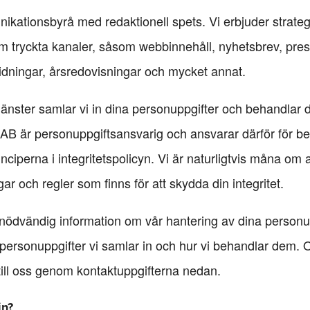
ationsbyrå med redaktionell spets. Vi erbjuder strategi
m tryckta kanaler, såsom webbinnehåll, nyhetsbrev, press
idningar, årsredovisningar och mycket annat.
änster samlar vi in dina personuppgifter och behandlar
e AB är personuppgiftsansvarig och ansvarar därför för b
nciperna i integritetspolicyn. Vi är naturligtvis måna om
agar och regler som finns för att skydda din integritet.
 nödvändig information om vår hantering av dina personupp
 personuppgifter vi samlar in och hur vi behandlar dem. 
till oss genom kontaktuppgifterna nedan.
in?