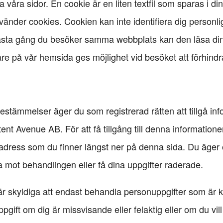
a våra sidor. En cookie är en liten textfil som sparas i din
nder cookies. Cookien kan inte identifiera dig personl
sta gång du besöker samma webbplats kan den läsa din c
re på vår hemsida ges möjlighet vid besöket att förhindra
stämmelser äger du som registrerad rätten att tillgå inf
t Avenue AB. För att få tillgång till denna informatione
n adress som du finner längst ner på denna sida. Du äger oc
mot behandlingen eller få dina uppgifter raderade.
r skyldiga att endast behandla personuppgifter som är ko
ift om dig är missvisande eller felaktig eller om du vill 