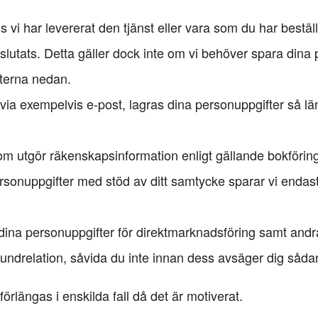
s vi har levererat den tjänst eller vara som du har beställt
slutats. Detta gäller dock inte om vi behöver spara dina
terna nedan.
ia exempelvis e-post, lagras dina personuppgifter så län
om utgör räkenskapsinformation enligt gällande bokföring
personuppgifter med stöd av ditt samtycke sparar vi endas
ina personuppgifter för direktmarknadsföring samt andra 
ad kundrelation, såvida du inte innan dess avsäger dig såd
rlängas i enskilda fall då det är motiverat.