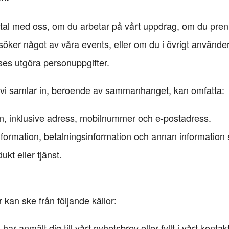
vtal med oss, om du arbetar på vårt uppdrag, om du pre
esöker något av våra events, eller om du i övrigt använd
ses utgöra personuppgifter.
 vi samlar in, beroende av sammanhanget, kan omfatta:
n, inklusive adress, mobilnummer och e-postadress.
nformation, betalningsinformation och annan informati
ukt eller tjänst.
 kan ske från följande källor:
ar anmält dig till vårt nyhetsbrev eller fyllt i vårt kontak