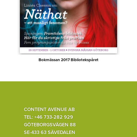
Bokmässan 2017 Bibliotekspåret
CONTENT AVENUE AB
TEL: +46 733-282 929
GÖTEBORGSVÄGEN 88
SE-433 63 SÄVEDALEN