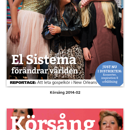
Körsång 2014‑02