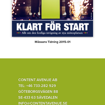
Mässans Tidning 2015‑01
CONTENT AVENUE AB
TEL: +46 733-282 929
GÖTEBORGSVÄGEN 88
SE-433 63 SÄVEDALEN
INFO@CONTENTAVENUE.SE