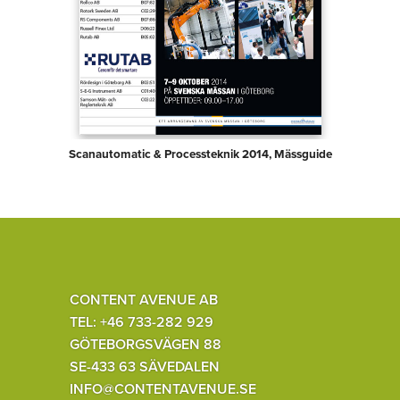
Scanautomatic & Processteknik 2014, Mässguide
CONTENT AVENUE AB
TEL: +46 733-282 929
GÖTEBORGSVÄGEN 88
SE-433 63 SÄVEDALEN
INFO@CONTENTAVENUE.SE