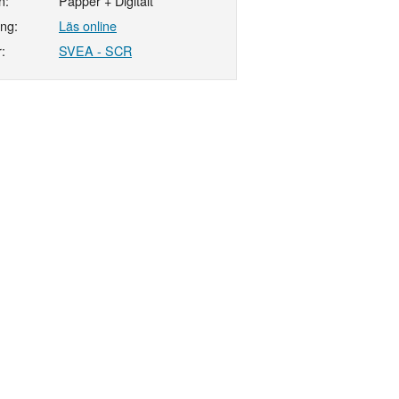
n:
Papper + Digitalt
ing:
Läs online
:
SVEA - SCR