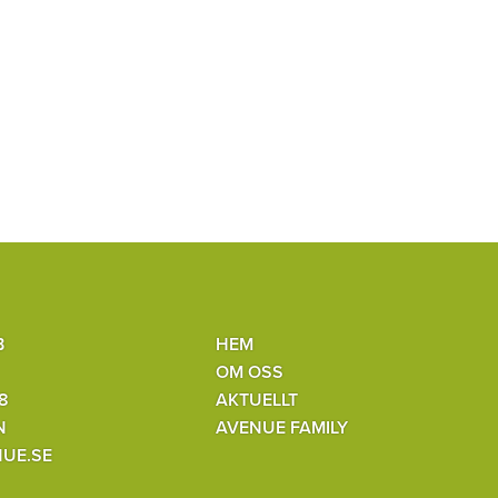
B
HEM
OM OSS
8
AKTUELLT
N
AVENUE FAMILY
UE.SE