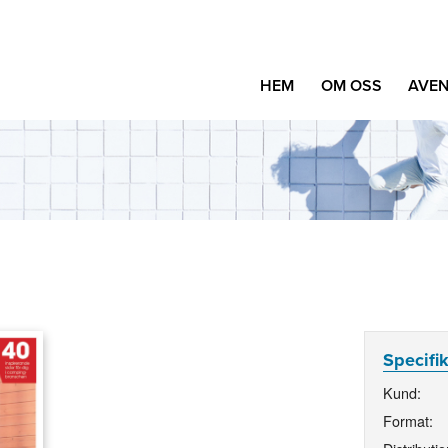
HEM
OM OSS
AVEN
Specifi
Kund:
Format: