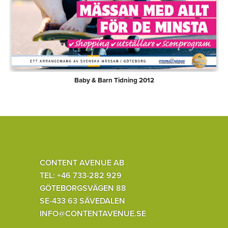
Baby & Barn Tidning 2012
CONTENT AVENUE AB
TEL: +46 733-282 929
GÖTEBORGSVÄGEN 88
SE-433 63 SÄVEDALEN
INFO@CONTENTAVENUE.SE