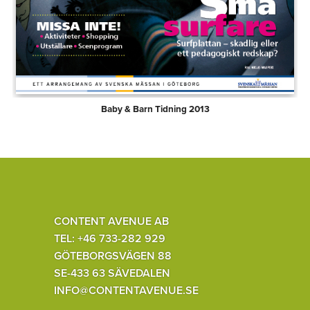
Baby & Barn Tidning 2013
CONTENT AVENUE AB
TEL: +46 733-282 929
GÖTEBORGSVÄGEN 88
SE-433 63 SÄVEDALEN
INFO@CONTENTAVENUE.SE