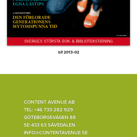
bif 2013‑02
CONTENT AVENUE AB
TEL: +46 733-282 929
GÖTEBORGSVÄGEN 88
SE-433 63 SÄVEDALEN
INFO@CONTENTAVENUE.SE