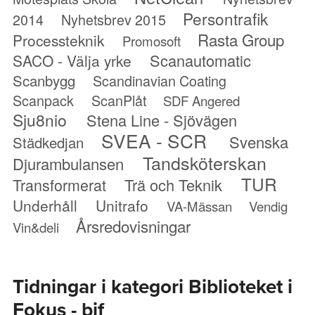
Persontrafik
2014
Nyhetsbrev 2015
Rasta Group
Processteknik
Promosoft
Scanautomatic
SACO - Välja yrke
Scanbygg
Scandinavian Coating
Scanpack
ScanPlåt
SDF Angered
Sju8nio
Stena Line - Sjövägen
SVEA - SCR
Svenska
Städkedjan
Tandsköterskan
Djurambulansen
TUR
Transformerat
Trä och Teknik
Underhåll
Unitrafo
VA-Mässan
Vendig
Årsredovisningar
Vin&deli
Tidningar i kategori Biblioteket i
Fokus - bif