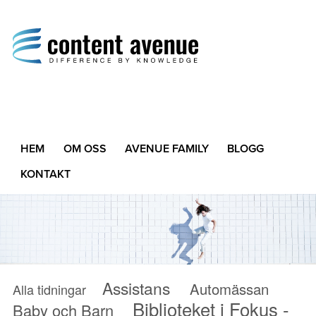
Content Avenue
Difference by Knowledge
HEM
OM OSS
AVENUE FAMILY
BLOGG
KONTAKT
Assistans
Automässan
Alla tidningar
Biblioteket i Fokus -
Baby och Barn