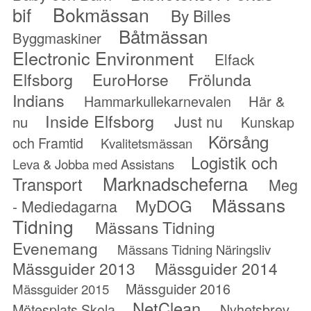
Bokmässan
bif
By Billes
Båtmässan
Byggmaskiner
Electronic Environment
Elfack
Elfsborg
Frölunda
EuroHorse
Indians
Hammarkullekarnevalen
Här &
Inside Elfsborg
Just nu
nu
Kunskap
Körsång
och Framtid
Kvalitetsmässan
Logistik och
Leva & Jobba med Assistans
Marknadscheferna
Transport
Meg
Mässans
MyDOG
- Mediedagarna
Tidning
Mässans Tidning
Evenemang
Mässans Tidning Näringsliv
Mässguider 2013
Mässguider 2014
Mässguider 2016
Mässguider 2015
NetClean
Mötesplats Skola
Nyhetsbrev