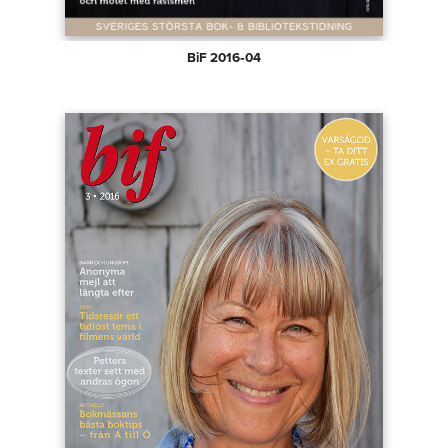
BiF 2016‑04