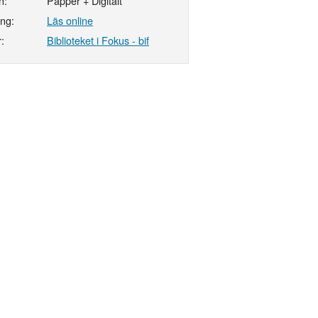
n:
Papper + Digitalt
ing:
Läs online
:
Biblioteket i Fokus - bif