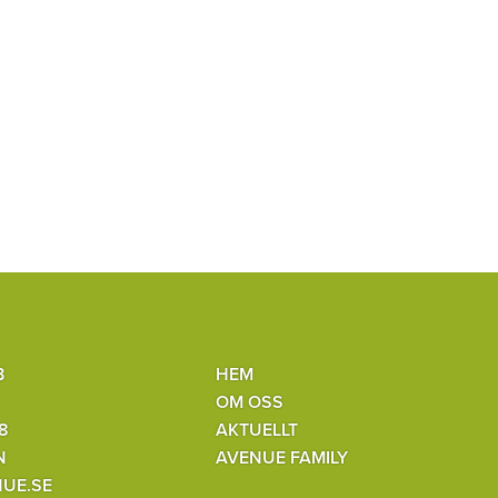
B
HEM
OM OSS
8
AKTUELLT
N
AVENUE FAMILY
UE.SE