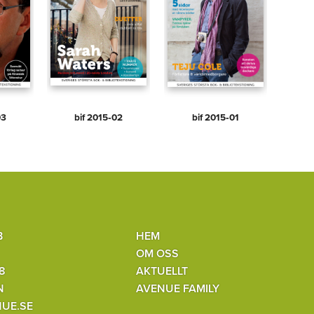
03
bif 2015‑02
bif 2015‑01
B
HEM
OM OSS
8
AKTUELLT
N
AVENUE FAMILY
UE.SE