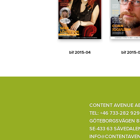
bif 2015‑04
bif 2015‑
CONTENT AVENUE A
TEL: +46 733-282 929
GÖTEBORGSVÄGEN 8
SE-433 63 SÄVEDALE
INFO@CONTENTAVEN