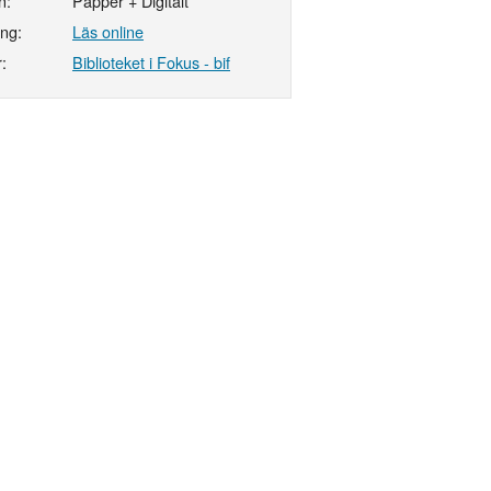
n:
Papper + Digitalt
ing:
Läs online
:
Biblioteket i Fokus - bif