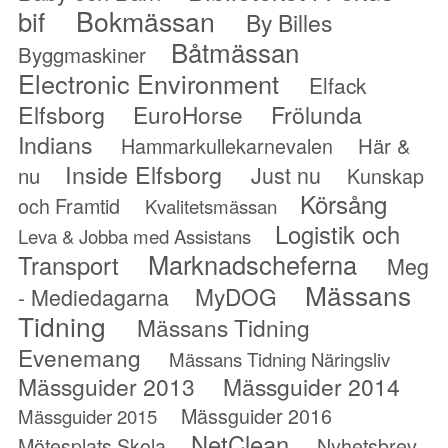
Bokmässan
bif
By Billes
Båtmässan
Byggmaskiner
Electronic Environment
Elfack
Elfsborg
Frölunda
EuroHorse
Indians
Hammarkullekarnevalen
Här &
Inside Elfsborg
Just nu
nu
Kunskap
Körsång
och Framtid
Kvalitetsmässan
Logistik och
Leva & Jobba med Assistans
Marknadscheferna
Transport
Meg
Mässans
MyDOG
- Mediedagarna
Tidning
Mässans Tidning
Evenemang
Mässans Tidning Näringsliv
Mässguider 2013
Mässguider 2014
Mässguider 2016
Mässguider 2015
NetClean
Mötesplats Skola
Nyhetsbrev