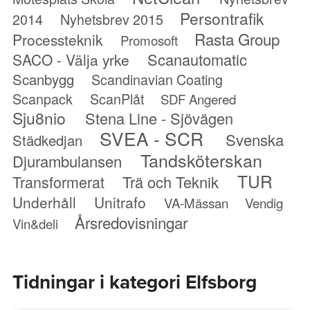
Persontrafik
2014
Nyhetsbrev 2015
Rasta Group
Processteknik
Promosoft
Scanautomatic
SACO - Välja yrke
Scanbygg
Scandinavian Coating
Scanpack
ScanPlåt
SDF Angered
Sju8nio
Stena Line - Sjövägen
SVEA - SCR
Svenska
Städkedjan
Tandsköterskan
Djurambulansen
TUR
Transformerat
Trä och Teknik
Underhåll
Unitrafo
VA-Mässan
Vendig
Årsredovisningar
Vin&deli
Tidningar i kategori Elfsborg