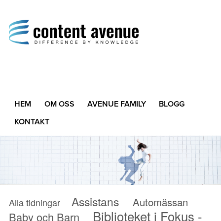
Content Avenue
Difference by Knowledge
HEM
OM OSS
AVENUE FAMILY
BLOGG
KONTAKT
Assistans
Automässan
Alla tidningar
Biblioteket i Fokus -
Baby och Barn