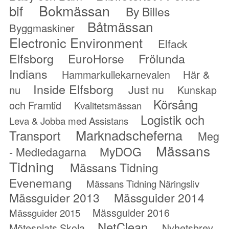
Bokmässan
bif
By Billes
Båtmässan
Byggmaskiner
Electronic Environment
Elfack
Elfsborg
Frölunda
EuroHorse
Indians
Hammarkullekarnevalen
Här &
Inside Elfsborg
Just nu
nu
Kunskap
Körsång
och Framtid
Kvalitetsmässan
Logistik och
Leva & Jobba med Assistans
Marknadscheferna
Transport
Meg
Mässans
MyDOG
- Mediedagarna
Tidning
Mässans Tidning
Evenemang
Mässans Tidning Näringsliv
Mässguider 2013
Mässguider 2014
Mässguider 2016
Mässguider 2015
NetClean
Mötesplats Skola
Nyhetsbrev