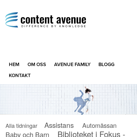
Content Avenue
Difference by Knowledge
HEM
OM OSS
AVENUE FAMILY
BLOGG
KONTAKT
Assistans
Automässan
Alla tidningar
Biblioteket i Fokus -
Baby och Barn