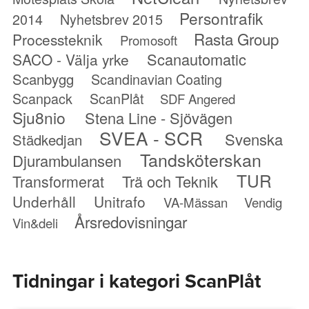
Persontrafik
2014
Nyhetsbrev 2015
Rasta Group
Processteknik
Promosoft
Scanautomatic
SACO - Välja yrke
Scanbygg
Scandinavian Coating
Scanpack
ScanPlåt
SDF Angered
Sju8nio
Stena Line - Sjövägen
SVEA - SCR
Svenska
Städkedjan
Tandsköterskan
Djurambulansen
TUR
Transformerat
Trä och Teknik
Underhåll
Unitrafo
VA-Mässan
Vendig
Årsredovisningar
Vin&deli
Tidningar i kategori ScanPlåt