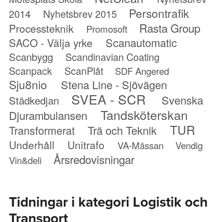
Persontrafik
2014
Nyhetsbrev 2015
Rasta Group
Processteknik
Promosoft
Scanautomatic
SACO - Välja yrke
Scanbygg
Scandinavian Coating
Scanpack
ScanPlåt
SDF Angered
Sju8nio
Stena Line - Sjövägen
SVEA - SCR
Svenska
Städkedjan
Tandsköterskan
Djurambulansen
TUR
Transformerat
Trä och Teknik
Underhåll
Unitrafo
VA-Mässan
Vendig
Årsredovisningar
Vin&deli
Tidningar i kategori Logistik och
Transport