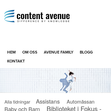
Content Avenue
Difference by Knowledge
HEM
OM OSS
AVENUE FAMILY
BLOGG
KONTAKT
Assistans
Automässan
Alla tidningar
Biblioteket i Fokus -
Baby och Barn