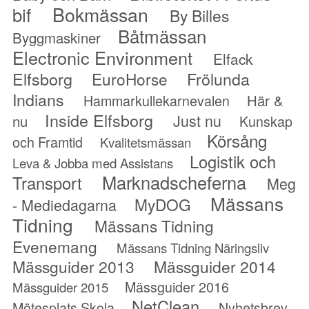
Bokmässan
bif
By Billes
Båtmässan
Byggmaskiner
Electronic Environment
Elfack
Elfsborg
Frölunda
EuroHorse
Indians
Hammarkullekarnevalen
Här &
Inside Elfsborg
Just nu
nu
Kunskap
Körsång
och Framtid
Kvalitetsmässan
Logistik och
Leva & Jobba med Assistans
Marknadscheferna
Transport
Meg
Mässans
MyDOG
- Mediedagarna
Tidning
Mässans Tidning
Evenemang
Mässans Tidning Näringsliv
Mässguider 2013
Mässguider 2014
Mässguider 2016
Mässguider 2015
NetClean
Mötesplats Skola
Nyhetsbrev