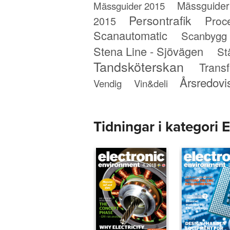
Mässguider
Mässguider 2015
Persontrafik
Proc
2015
Scanautomatic
Scanbygg
Stena Line - Sjövägen
St
Tandsköterskan
Trans
Årsredovi
Vendig
Vin&deli
Tidningar i kategori 