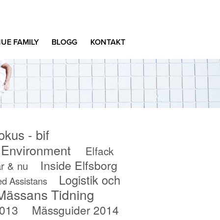
UE FAMILY
BLOGG
KONTAKT
okus - bif
c Environment
Elfack
Inside Elfsborg
r & nu
Logistik och
d Assistans
Mässans Tidning
2013
Mässguider 2014