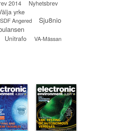
rev 2014
Nyhetsbrev
älja yrke
Sju8nio
SDF Angered
bulansen
Unitrafo
VA-Mässan