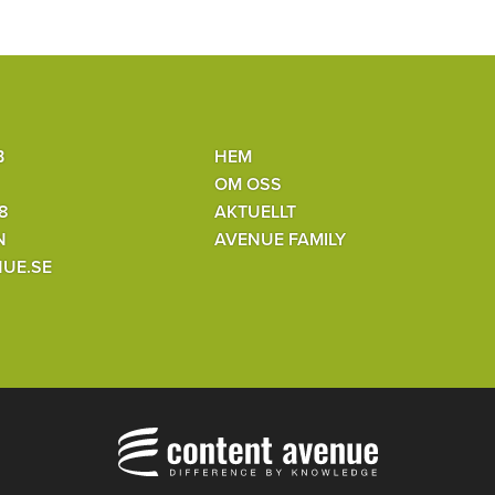
B
HEM
OM OSS
8
AKTUELLT
N
AVENUE FAMILY
UE.SE