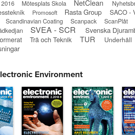
NetClean
 2016
Mötesplats Skola
Nyhetsb
Rasta Group
essteknik
SACO - V
Promosoft
Scandinavian Coating
Scanpack
ScanPlåt
SVEA - SCR
Svenska Djuram
ädkedjan
TUR
formerat
Trä och Teknik
Underhåll
sningar
Electronic Environment