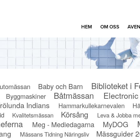
HEM
OM OSS
AVEN
Biblioteket i F
Baby och Barn
utomässan
Båtmässan
Electroni
Byggmaskiner
rölunda Indians
Hammarkullekarnevalen
Hä
Körsång
id
Kvalitetsmässan
Leva & Jobba me
eferna
MyDOG
Meg - Mediedagarna
ang
Mässguider 
Mässans Tidning Näringsliv