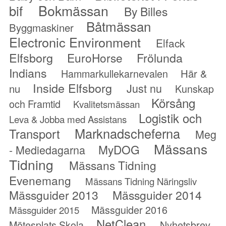
Bokmässan
bif
By Billes
Båtmässan
Byggmaskiner
Electronic Environment
Elfack
Elfsborg
Frölunda
EuroHorse
Indians
Hammarkullekarnevalen
Här &
Inside Elfsborg
Just nu
nu
Kunskap
Körsång
och Framtid
Kvalitetsmässan
Logistik och
Leva & Jobba med Assistans
Marknadscheferna
Transport
Meg
Mässans
MyDOG
- Mediedagarna
Tidning
Mässans Tidning
Evenemang
Mässans Tidning Näringsliv
Mässguider 2013
Mässguider 2014
Mässguider 2016
Mässguider 2015
NetClean
Mötesplats Skola
Nyhetsbrev