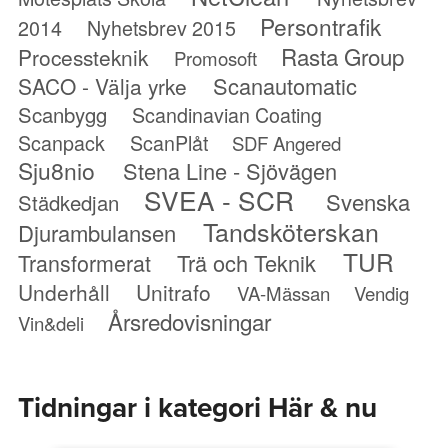
Persontrafik
2014
Nyhetsbrev 2015
Rasta Group
Processteknik
Promosoft
Scanautomatic
SACO - Välja yrke
Scanbygg
Scandinavian Coating
Scanpack
ScanPlåt
SDF Angered
Sju8nio
Stena Line - Sjövägen
SVEA - SCR
Svenska
Städkedjan
Tandsköterskan
Djurambulansen
TUR
Transformerat
Trä och Teknik
Underhåll
Unitrafo
VA-Mässan
Vendig
Årsredovisningar
Vin&deli
Tidningar i kategori Här & nu