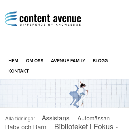
Content Avenue
Difference by Knowledge
HEM
OM OSS
AVENUE FAMILY
BLOGG
KONTAKT
Assistans
Automässan
Alla tidningar
Biblioteket i Fokus -
Baby och Barn