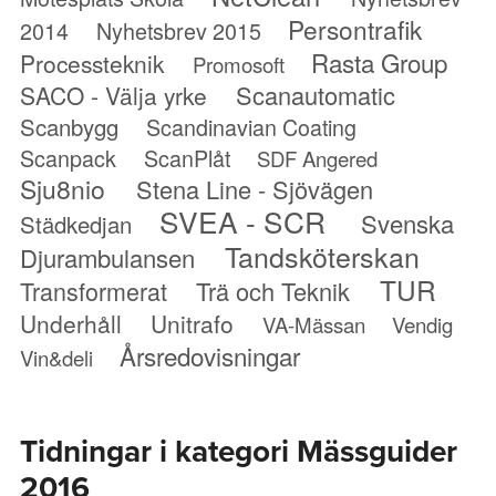
Persontrafik
2014
Nyhetsbrev 2015
Rasta Group
Processteknik
Promosoft
Scanautomatic
SACO - Välja yrke
Scanbygg
Scandinavian Coating
Scanpack
ScanPlåt
SDF Angered
Sju8nio
Stena Line - Sjövägen
SVEA - SCR
Svenska
Städkedjan
Tandsköterskan
Djurambulansen
TUR
Transformerat
Trä och Teknik
Underhåll
Unitrafo
VA-Mässan
Vendig
Årsredovisningar
Vin&deli
Tidningar i kategori Mässguider
2016