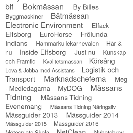
Bokmässan
bif
By Billes
Båtmässan
Byggmaskiner
Electronic Environment
Elfack
Elfsborg
Frölunda
EuroHorse
Indians
Hammarkullekarnevalen
Här &
Inside Elfsborg
Just nu
nu
Kunskap
Körsång
och Framtid
Kvalitetsmässan
Logistik och
Leva & Jobba med Assistans
Marknadscheferna
Transport
Meg
Mässans
MyDOG
- Mediedagarna
Tidning
Mässans Tidning
Evenemang
Mässans Tidning Näringsliv
Mässguider 2013
Mässguider 2014
Mässguider 2016
Mässguider 2015
NetClean
Mötesplats Skola
Nyhetsbrev