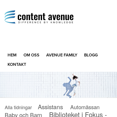
Content Avenue
Difference by Knowledge
HEM
OM OSS
AVENUE FAMILY
BLOGG
KONTAKT
Assistans
Automässan
Alla tidningar
Biblioteket i Fokus -
Baby och Barn