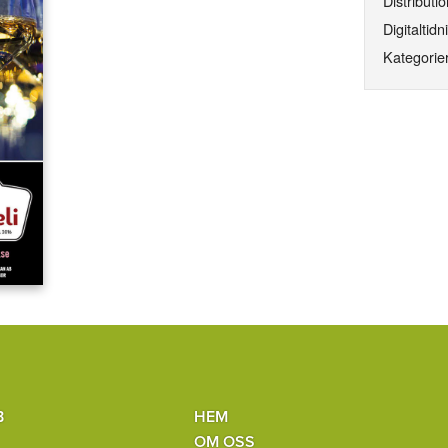
Distributio
Digitaltidn
Kategorier
B
HEM
OM OSS