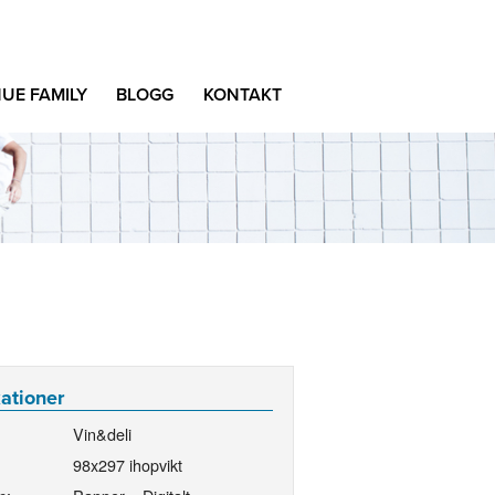
UE FAMILY
BLOGG
KONTAKT
kationer
Vin&deli
98x297 ihopvikt