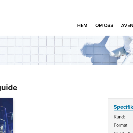
HEM
OM OSS
AVEN
guide
Specifi
Kund:
Format: