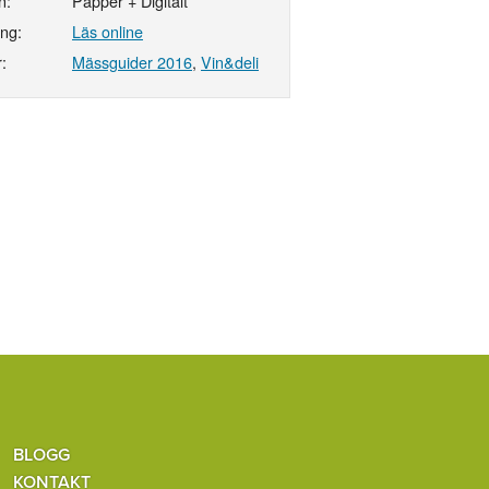
n:
Papper + Digitalt
ing:
Läs online
:
Mässguider 2016
,
Vin&deli
BLOGG
KONTAKT