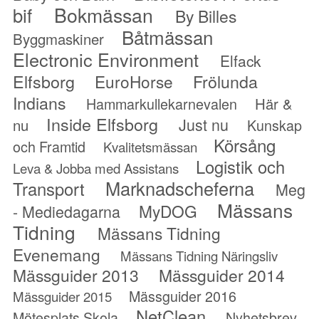
Bokmässan
bif
By Billes
Båtmässan
Byggmaskiner
Electronic Environment
Elfack
Elfsborg
Frölunda
EuroHorse
Indians
Hammarkullekarnevalen
Här &
Inside Elfsborg
Just nu
nu
Kunskap
Körsång
och Framtid
Kvalitetsmässan
Logistik och
Leva & Jobba med Assistans
Marknadscheferna
Transport
Meg
Mässans
MyDOG
- Mediedagarna
Tidning
Mässans Tidning
Evenemang
Mässans Tidning Näringsliv
Mässguider 2013
Mässguider 2014
Mässguider 2016
Mässguider 2015
NetClean
Mötesplats Skola
Nyhetsbrev