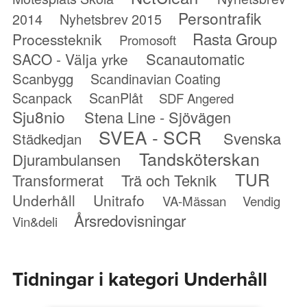
Persontrafik
2014
Nyhetsbrev 2015
Rasta Group
Processteknik
Promosoft
Scanautomatic
SACO - Välja yrke
Scanbygg
Scandinavian Coating
Scanpack
ScanPlåt
SDF Angered
Sju8nio
Stena Line - Sjövägen
SVEA - SCR
Svenska
Städkedjan
Tandsköterskan
Djurambulansen
TUR
Transformerat
Trä och Teknik
Underhåll
Unitrafo
VA-Mässan
Vendig
Årsredovisningar
Vin&deli
Tidningar i kategori Underhåll