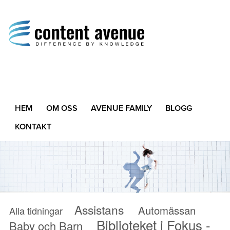
Content Avenue
Difference by Knowledge
HEM
OM OSS
AVENUE FAMILY
BLOGG
KONTAKT
Assistans
Automässan
Alla tidningar
Biblioteket i Fokus -
Baby och Barn