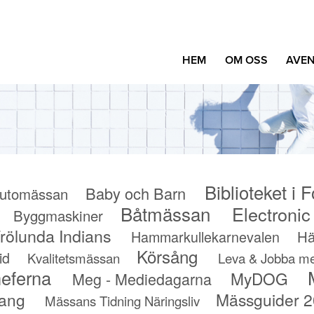
HEM
OM OSS
AVEN
Biblioteket i F
Baby och Barn
utomässan
Båtmässan
Electroni
Byggmaskiner
rölunda Indians
Hammarkullekarnevalen
Hä
Körsång
id
Kvalitetsmässan
Leva & Jobba me
eferna
MyDOG
Meg - Mediedagarna
ang
Mässguider 
Mässans Tidning Näringsliv