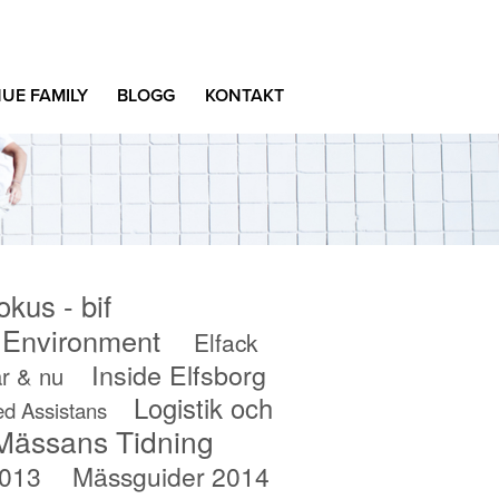
UE FAMILY
BLOGG
KONTAKT
okus - bif
c Environment
Elfack
Inside Elfsborg
r & nu
Logistik och
d Assistans
Mässans Tidning
2013
Mässguider 2014