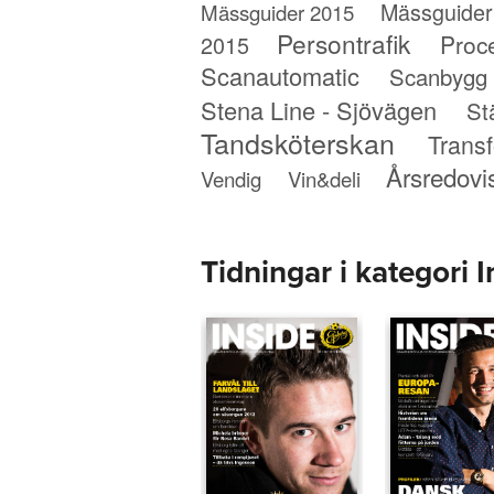
Mässguider
Mässguider 2015
Persontrafik
Proc
2015
Scanautomatic
Scanbygg
Stena Line - Sjövägen
St
Tandsköterskan
Trans
Årsredovi
Vendig
Vin&deli
Tidningar i kategori I