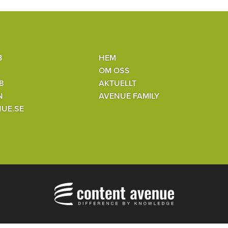
B
HEM
OM OSS
8
AKTUELLT
N
AVENUE FAMILY
UE.SE