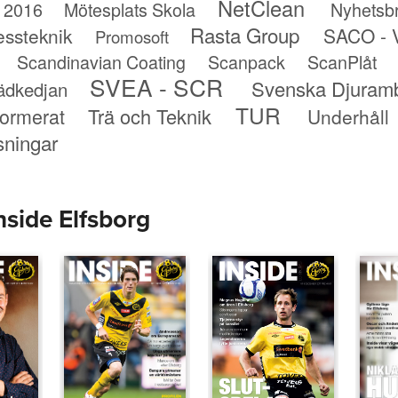
NetClean
 2016
Mötesplats Skola
Nyhetsb
Rasta Group
essteknik
SACO - V
Promosoft
Scandinavian Coating
Scanpack
ScanPlåt
SVEA - SCR
Svenska Djuram
ädkedjan
TUR
formerat
Trä och Teknik
Underhåll
sningar
nside Elfsborg