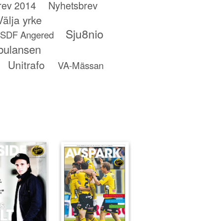
rev 2014
Nyhetsbrev
älja yrke
Sju8nio
SDF Angered
bulansen
Unitrafo
VA-Mässan