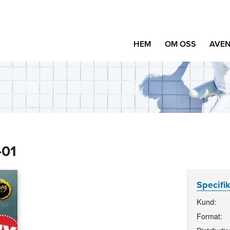
HEM
OM OSS
AVEN
‑01
Specifi
Kund:
Format: