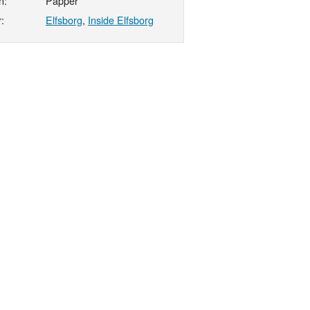
n:
Papper
:
Elfsborg
,
Inside Elfsborg