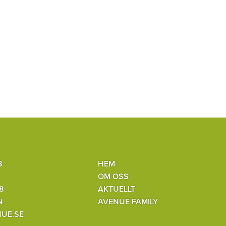
B
HEM
OM OSS
8
AKTUELLT
N
AVENUE FAMILY
UE.SE