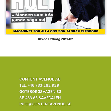
Inside Elfsborg 2011‑02
CONTENT AVENUE AB
TEL: +46 733-282 929
GÖTEBORGSVÄGEN 88
SE-433 63 SÄVEDALEN
INFO@CONTENTAVENUE.SE