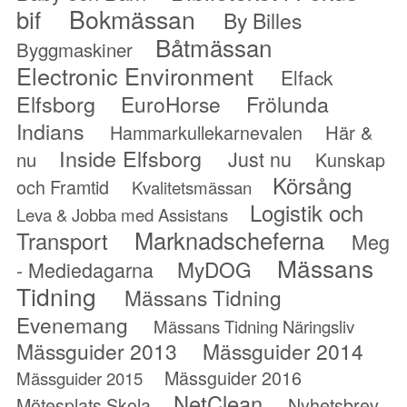
Bokmässan
bif
By Billes
Båtmässan
Byggmaskiner
Electronic Environment
Elfack
Elfsborg
Frölunda
EuroHorse
Indians
Hammarkullekarnevalen
Här &
Inside Elfsborg
Just nu
nu
Kunskap
Körsång
och Framtid
Kvalitetsmässan
Logistik och
Leva & Jobba med Assistans
Marknadscheferna
Transport
Meg
Mässans
MyDOG
- Mediedagarna
Tidning
Mässans Tidning
Evenemang
Mässans Tidning Näringsliv
Mässguider 2013
Mässguider 2014
Mässguider 2016
Mässguider 2015
NetClean
Mötesplats Skola
Nyhetsbrev