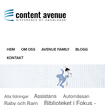
Content Avenue
Difference by Knowledge
HEM
OM OSS
AVENUE FAMILY
BLOGG
KONTAKT
Assistans
Automässan
Alla tidningar
Biblioteket i Fokus -
Baby och Barn