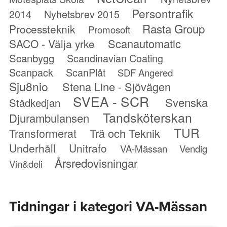
Persontrafik
2014
Nyhetsbrev 2015
Rasta Group
Processteknik
Promosoft
Scanautomatic
SACO - Välja yrke
Scanbygg
Scandinavian Coating
Scanpack
ScanPlåt
SDF Angered
Sju8nio
Stena Line - Sjövägen
SVEA - SCR
Svenska
Städkedjan
Tandsköterskan
Djurambulansen
TUR
Transformerat
Trä och Teknik
Underhåll
Unitrafo
VA-Mässan
Vendig
Årsredovisningar
Vin&deli
Tidningar i kategori VA-Mässan