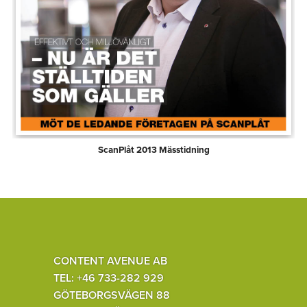
ScanPlåt 2013 Mässtidning
CONTENT AVENUE AB
TEL: +46 733-282 929
GÖTEBORGSVÄGEN 88