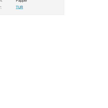
n:
Papper
:
TUR