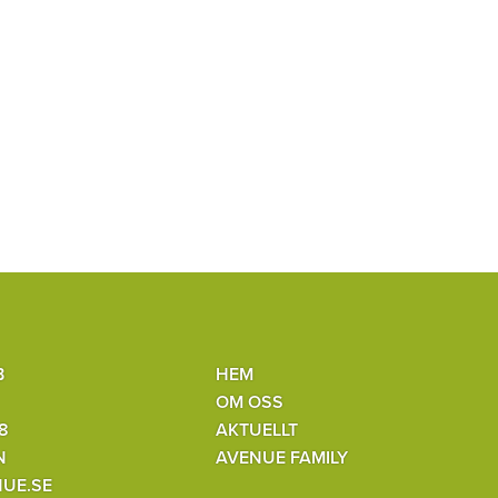
B
HEM
OM OSS
8
AKTUELLT
N
AVENUE FAMILY
UE.SE