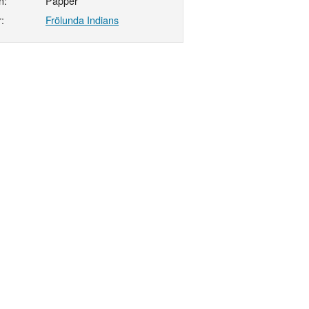
n:
Papper
:
Frölunda Indians