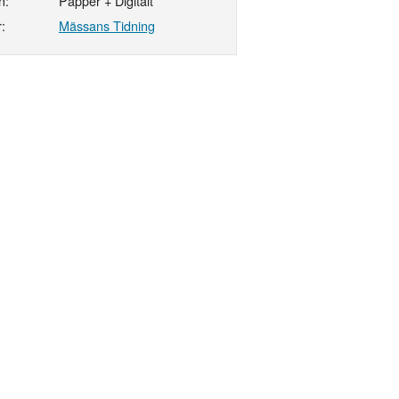
n:
Papper + Digitalt
:
Mässans Tidning