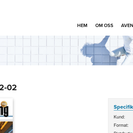
HEM
OM OSS
AVEN
12‑02
Specifi
Kund:
Format: