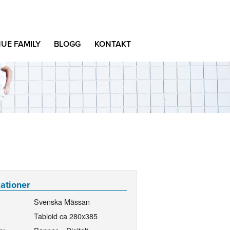
UE FAMILY
BLOGG
KONTAKT
kationer
Svenska Mässan
Tabloid ca 280x385