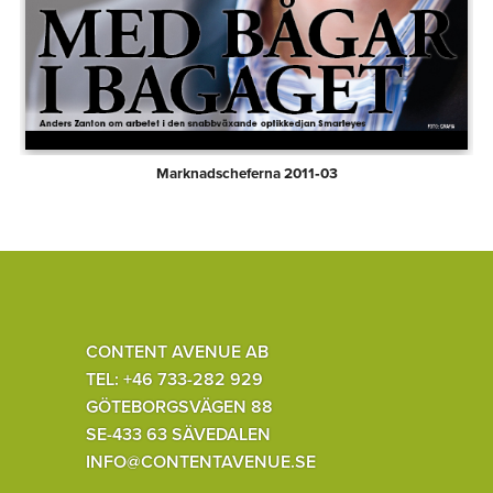
Marknadscheferna 2011‑03
CONTENT AVENUE AB
TEL: +46 733-282 929
GÖTEBORGSVÄGEN 88
SE-433 63 SÄVEDALEN
INFO@CONTENTAVENUE.SE