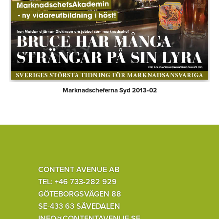
Marknadscheferna Syd 2013‑02
CONTENT AVENUE AB
TEL: +46 733-282 929
GÖTEBORGSVÄGEN 88
SE-433 63 SÄVEDALEN
INFO@CONTENTAVENUE.SE