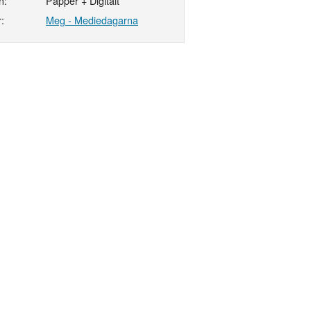
n:
Papper + Digitalt
:
Meg - Mediedagarna