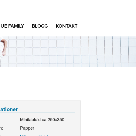
UE FAMILY
BLOGG
KONTAKT
kationer
Minitabloid ca 250x350
n:
Papper