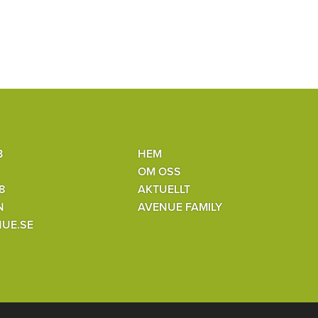
B
HEM
OM OSS
8
AKTUELLT
N
AVENUE FAMILY
UE.SE