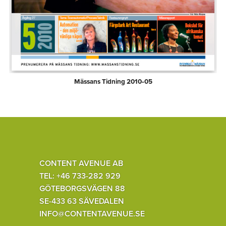
Mässans Tidning 2010‑05
CONTENT AVENUE AB
TEL: +46 733-282 929
GÖTEBORGSVÄGEN 88
SE-433 63 SÄVEDALEN
INFO@CONTENTAVENUE.SE