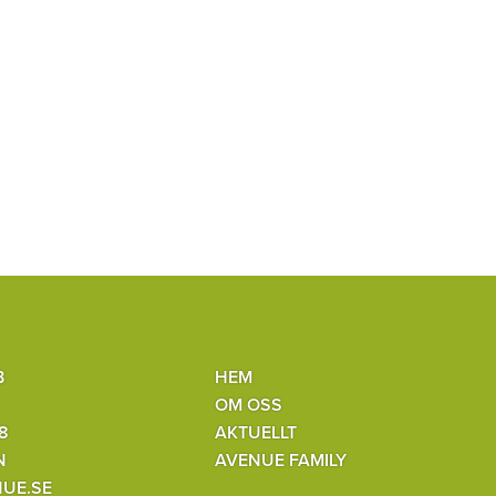
B
HEM
OM OSS
8
AKTUELLT
N
AVENUE FAMILY
UE.SE