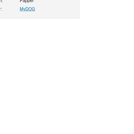
n:
Papper
:
MyDOG