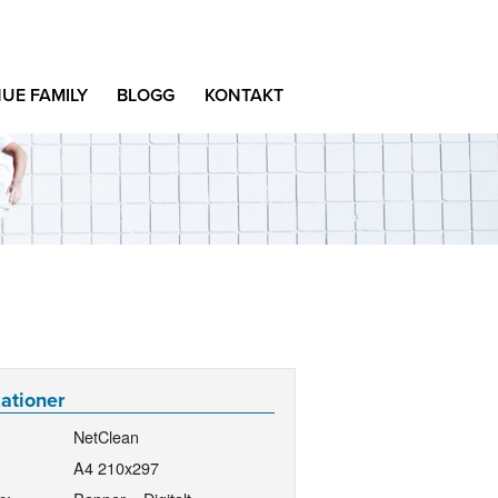
UE FAMILY
BLOGG
KONTAKT
kationer
NetClean
A4 210x297