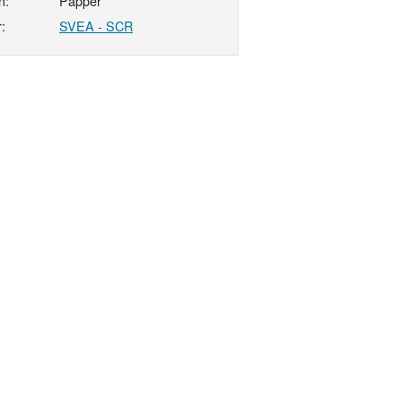
n:
Papper
:
SVEA - SCR