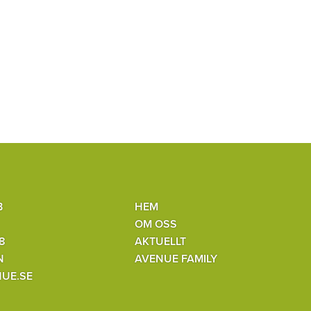
B
HEM
OM OSS
8
AKTUELLT
N
AVENUE FAMILY
UE.SE