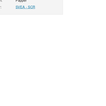
n:
Papper
:
SVEA - SCR