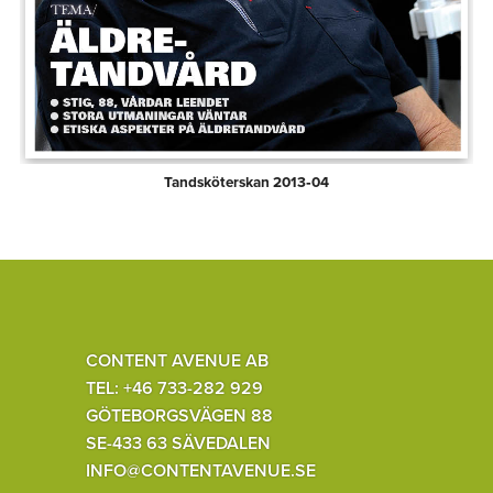
Tandsköterskan 2013‑04
CONTENT AVENUE AB
TEL: +46 733-282 929
GÖTEBORGSVÄGEN 88
SE-433 63 SÄVEDALEN
INFO@CONTENTAVENUE.SE