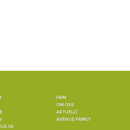
B
HEM
OM OSS
8
AKTUELLT
N
AVENUE FAMILY
UE.SE