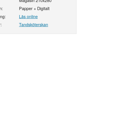
Magasin 210x280
n:
Papper + Digitalt
ing:
Läs online
:
Tandsköterskan