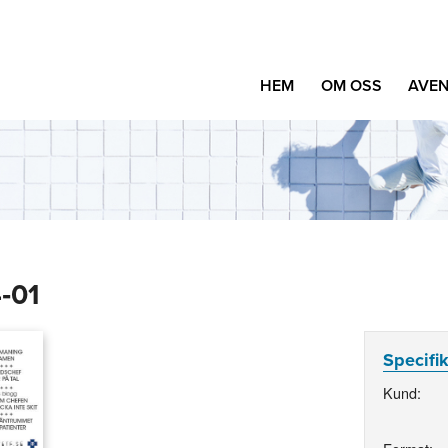
HEM
OM OSS
AVEN
‑01
Specifi
Kund: