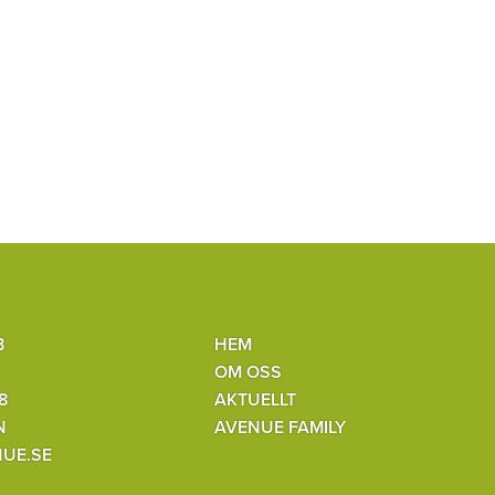
B
HEM
OM OSS
8
AKTUELLT
N
AVENUE FAMILY
UE.SE