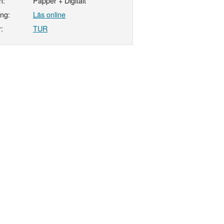
n:
Papper + Digitalt
ing:
Läs online
:
TUR